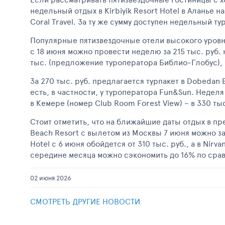
недельный отдых в Kirbiyik Resort Hotel в Аланье 
Coral Travel. За ту же сумму доступен недельный ту
Популярные пятизвездочные отели высокого уровня 
с 18 июня можно провести неделю за 215 тыс. руб. на
тыс. (предложение туроператора Библио-Глобус), 
За 270 тыс. руб. предлагается турпакет в Dobedan Ex
есть, в частности, у туроператора Fun&Sun. Неделя в
в Кемере (номер Club Room Forest View) – в 330 ты
Стоит отметить, что на ближайшие даты отдых в п
Beach Resort с вылетом из Москвы 7 июня можно заб
Hotel с 6 июня обойдется от 310 тыс. руб., а в Nirv
середине месяца можно сэкономить до 16% по сра
02 июня 2026
СМОТРЕТЬ ДРУГИЕ НОВОСТИ