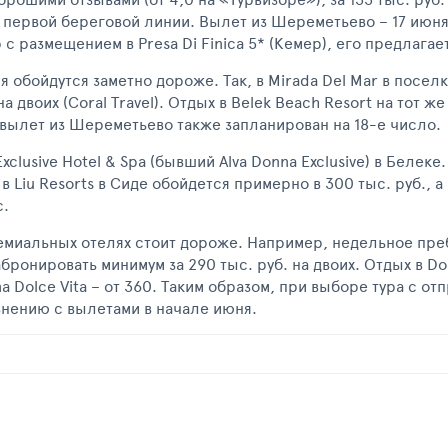
на первой береговой линии. Вылет из Шереметьево – 17 июня
р с размещением в Presa Di Finica 5* (Кемер), его предлагае
обойдутся заметно дороже. Так, в Mirada Del Mar в посел
 двоих (Coral Travel). Отдых в Belek Beach Resort на тот же
вылет из Шереметьево также запланирован на 18-е число.
clusive Hotel & Spa (бывший Alva Donna Exclusive) в Белеке.
 Liu Resorts в Сиде обойдется примерно в 300 тыс. руб., а в
с.
ремиальных отелях стоит дороже. Например, недельное пре
ронировать минимум за 290 тыс. руб. на двоих. Отдых в Do
ana Dolce Vita – от 360. Таким образом, при выборе тура с о
внению с вылетами в начале июня.