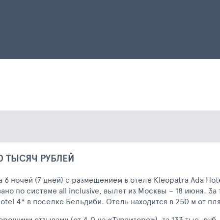
0 ТЫСЯЧ РУБЛЕЙ
 6 ночей (7 дней) с размещением в отеле Kleopatra Ada Hote
о по системе all inclusive, вылет из Москвы – 18 июня. За
Hotel 4* в поселке Бельдиби. Отель находится в 250 м от пл
рошими отзывами (от 4,0 на «Турвизоре»), за 133 тыс. руб.