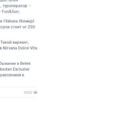
, туроператор –
т Fun&Sun.
ке Гёйнюк (Кемер)
 срок стоит от 250
 Такой вариант,
 Nirvana Dolce Vita
бывание в Belek
bedan Exclusive
тправлением в
5923