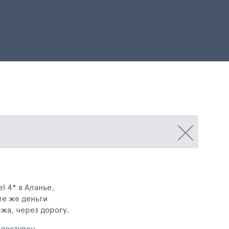
l 4* в Аланье,
 те же деньги
яжа, через дорогу.
 доступен