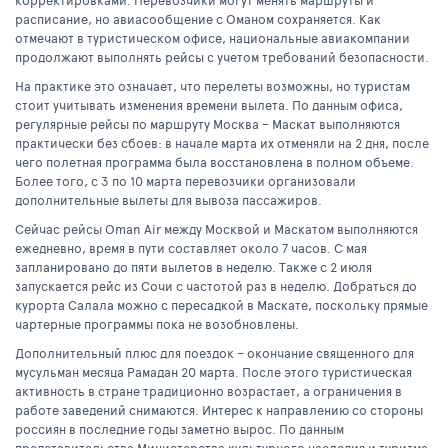
корректировками. Перевозчики могут менять маршруты и
расписание, но авиасообщение с Оманом сохраняется. Как
отмечают в туристическом офисе, национальные авиакомпании
продолжают выполнять рейсы с учетом требований безопасности.
На практике это означает, что перелеты возможны, но туристам
стоит учитывать изменения времени вылета. По данным офиса,
регулярные рейсы по маршруту Москва – Маскат выполняются
практически без сбоев: в начале марта их отменяли на 2 дня, после
чего полетная программа была восстановлена в полном объеме.
Более того, с 3 по 10 марта перевозчики организовали
дополнительные вылеты для вывоза пассажиров.
Сейчас рейсы Oman Air между Москвой и Маскатом выполняются
ежедневно, время в пути составляет около 7 часов. С мая
запланировано до пяти вылетов в неделю. Также с 2 июля
запускается рейс из Сочи с частотой раз в неделю. Добраться до
курорта Салала можно с пересадкой в Маскате, поскольку прямые
чартерные программы пока не возобновлены.
Дополнительный плюс для поездок – окончание священного для
мусульман месяца Рамадан 20 марта. После этого туристическая
активность в стране традиционно возрастает, а ограничения в
работе заведений снимаются. Интерес к направлению со стороны
россиян в последние годы заметно вырос. По данным