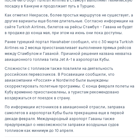
после чего борт Turkish Airlines в Стамбул выполняет техническую
посадку в Канкуне и продолжает путь в Турцию.
Как отметил Некрасов, более простых маршрутов не существует, а
другие варианты еще более длительные. Согласно информации на
сайте Turkish Airlines, билетов на рейсы Стамбул – Гавана не будет
в продаже до конца мая, при этом на июнь они пока доступны.
Ранее турецкий портал Havahaber сообщил, что с 30 марта Turkish
Airlines на 2 месяца приостанавливает выполнение прямых рейсов
между Стамбулом и Гаваной. Причиной решения названа нехватка
авиационного топлива типа Jet A-1 в аэропортах Кубы.
Сложности с топливом также повлияли на деятельность
российских перевозчиков. В Росавиации сообщили, что
авиакомпании «Россия» и Nordwind были вынуждены
скорректировать полетные программы. С конца февраля полеты на
Кубу временно приостановлены, а туристам рекомендовано
воздержаться от поездок в страну.
По информации источников в авиационной отрасли, заправка
самолетов в аэропортах Кубы была прекращена еще в первой
декаде февраля. Международный аэропорт Гаваны также
предупреждал о невозможности заправки воздушных судов
топливом как минимум до 10 апреля.