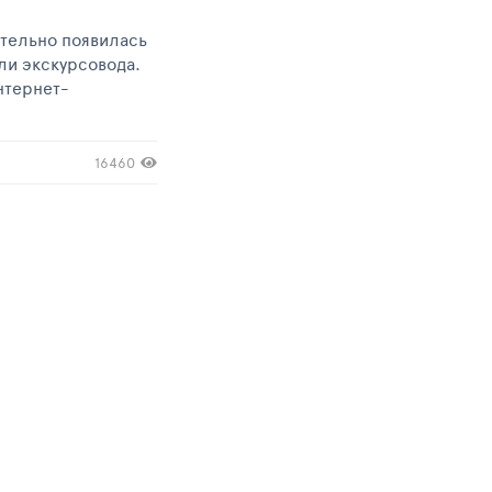
ительно появилась
или экскурсовода.
нтернет-
16460