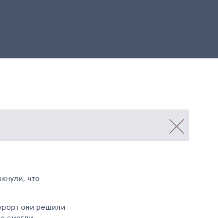
кнули, что
курорт они решили
не смогли