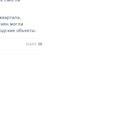
квартала,
сиян могли
родские объекты.
16459