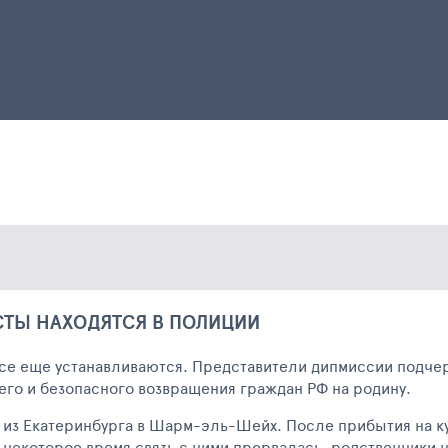
СТЫ НАХОДЯТСЯ В ПОЛИЦИИ
се еще устанавливаются. Представители дипмиссии подчер
о и безопасного возвращения граждан РФ на родину.
ли из Екатеринбурга в Шарм-эль-Шейх. После прибытия на 
 некоторое время связь с ними прервалась, родственники 