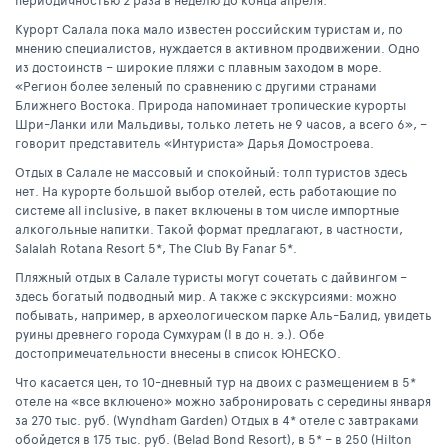
периодичностью 2 раза в неделю до конца апреля.
Курорт Салала пока мало известен российским туристам и, по
мнению специалистов, нуждается в активном продвижении. Одно
из достоинств – широкие пляжи с плавным заходом в море.
«Регион более зеленый по сравнению с другими странами
Ближнего Востока. Природа напоминает тропические курорты
Шри-Ланки или Мальдивы, только лететь не 9 часов, а всего 6», –
говорит представитель «Интуриста» Дарья Домостроева.
Отдых в Салале не массовый и спокойный: толп туристов здесь
нет. На курорте большой выбор отелей, есть работающие по
системе all inclusive, в пакет включены в том числе импортные
алкогольные напитки. Такой формат предлагают, в частности,
Salalah Rotana Resort 5*, The Club By Fanar 5*.
Пляжный отдых в Салале туристы могут сочетать с дайвингом –
здесь богатый подводный мир. А также с экскурсиями: можно
побывать, например, в археологическом парке Аль-Балид, увидеть
руины древнего города Сумхурам (I в до н. э.). Обе
достопримечательности внесены в список ЮНЕСКО.
Что касается цен, то 10-дневный тур на двоих с размещением в 5*
отеле на «все включено» можно забронировать с середины января
за 270 тыс. руб. (Wyndham Garden) Отдых в 4* отеле с завтраками
обойдется в 175 тыс. руб. (Belad Bond Resort), в 5* – в 250 (Hilton