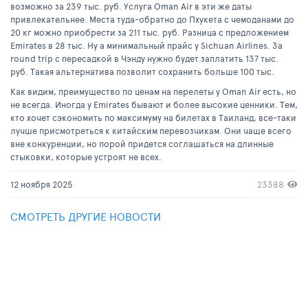
возможно за 239 тыс. руб. Услуга Oman Air в эти же даты
привлекательнее. Места туда-обратно до Пхукета с чемоданами до
20 кг можно приобрести за 211 тыс. руб. Разница с предложением
Emirates в 28 тыс. Ну а минимальный прайс у Sichuan Airlines. За
round trip с пересадкой в Чэнду нужно будет заплатить 137 тыс.
руб. Такая альтернатива позволит сохранить больше 100 тыс.
Как видим, преимущество по ценам на перелеты у Oman Air есть, но
не всегда. Иногда у Emirates бывают и более высокие ценники. Тем,
кто хочет сэкономить по максимуму на билетах в Таиланд, все-таки
лучше присмотреться к китайским перевозчикам. Они чаще всего
вне конкуренции, но порой придется соглашаться на длинные
стыковки, которые устроят не всех.
12 ноября 2025
23388
СМОТРЕТЬ ДРУГИЕ НОВОСТИ