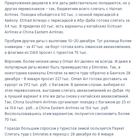
Предложения дешевле в эти даты действительно попадаются, но у
других перевозчиков – так, бюджетнее всего слетать с Hainan
Airlines. Поездка обойдется в 50 тыс. с ночной пересадкой в
Хайкоу. Etihad Airways с пересадкой в Абу-Даби готова слетать за
54 тыс. В пределах 60 тыс. есть варианты у китайских Sichuan
Airlines и China Eastern Airlines.
Пробуем другие даты с вылетами 10–20 декабря. Тут разница более
очевидна – за 47 тыс. на борт готова взять оманская авиакомпания,
а флагман из ОАЭ просит с туристов 75 тыс.
Впрочем, более низкие цены у Oman Air далеко не всегда. И даже в
популярные даты может быть преимущество у Emirates. Так, в
новогодние каникулы Emirates за места туда-обратно в Бангкок 28
декабря – 8 января просит 227 тыс. Oman Air готова доставить на
курорт за 292 тыс. руб. с багажом. В данном случае, выбирая из
этих перевозчиков, выгоднее слетать авиакомпанией из Дубая. Ну
а лучший вариант в эти же даты снова у китайских авиакомпаний.
Так, China Southern Airlines организует поездку с багажом до 23 кг
за 154 тыс. руб., а China Eastern Airlines за 156 тыс. руб.
Воспользовавшись этим вариантом, получится сэкономить более
70 тыс.
Гораздо большим спросом у туристов зимой пользуется Пхукет.
Слетать туда с Emirates в период с 28 декабря по 8 января